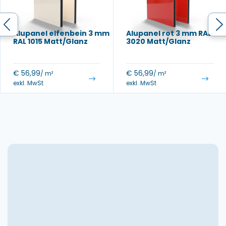
Alupanel elfenbein 3 mm
Alupanel rot 3 mm RAL
RAL 1015 Matt/Glanz
3020 Matt/Glanz
€
56,99
€
56,99
/ m²
/ m²
exkl. MwSt
exkl. MwSt