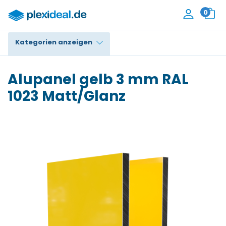
0
Kategorien anzeigen
Plexiglas®
Alupanel gelb 3 mm RAL
Polycarbonat
1023 Matt/Glanz
HPL / Trespa®
Alupanel / Dibond®
PE / Polyethylen
PVC Schaum
Zubehör
Kontakt