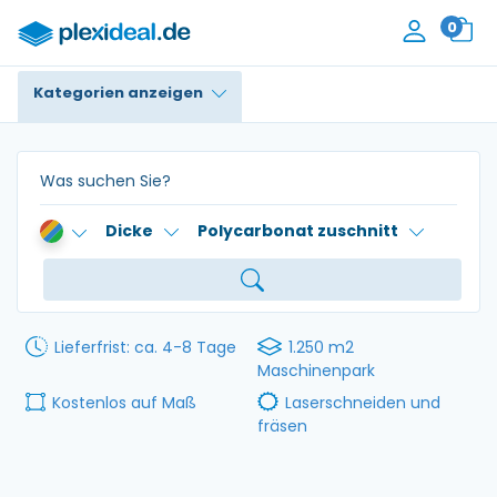
0
Kategorien anzeigen
Plexiglas®
Polycarbonat
Dicke
Polycarbonat zuschnitt
HPL / Trespa®
Alupanel / Dibond®
PE / Polyethylen
Lieferfrist: ca. 4-8 Tage
1.250 m2
Maschinenpark
PVC Schaum
Kostenlos auf Maß
Laserschneiden und
fräsen
Zubehör
Kontakt