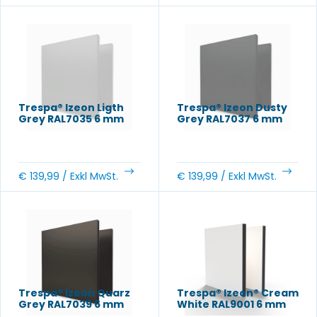
Trespa® Izeon Ligth
Trespa® Izeon Dusty
Grey RAL7035 6 mm
Grey RAL7037 6 mm
€
139,99
/ Exkl MwSt.
€
139,99
/ Exkl MwSt.
Trespa® Izeon Quarz
Trespa® Izeon® Cream
Grey RAL7039 6 mm
White RAL9001 6 mm