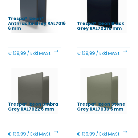
Trespa® Izeon®
Anthracite Grey RAL7016
Trespa® Izeon Black
6 mm
Grey RAL7021 6 mm
€
139,99
/ Exkl MwSt.
€
139,99
/ Exkl MwSt.
Trespa® Izeon Umbra
Trespa® Izeon Stone
Grey RAL7022 6 mm
Grey RAL7030 6 mm
€
139,99
/ Exkl MwSt.
€
139,99
/ Exkl MwSt.