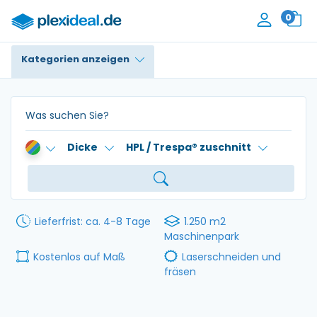
0
Kategorien anzeigen
Plexiglas®
Polycarbonat
Dicke
HPL / Trespa® zuschnitt
HPL / Trespa®
Alupanel / Dibond®
PE / Polyethylen
Lieferfrist: ca. 4-8 Tage
1.250 m2
Maschinenpark
PVC Schaum
Kostenlos auf Maß
Laserschneiden und
fräsen
Zubehör
Kontakt