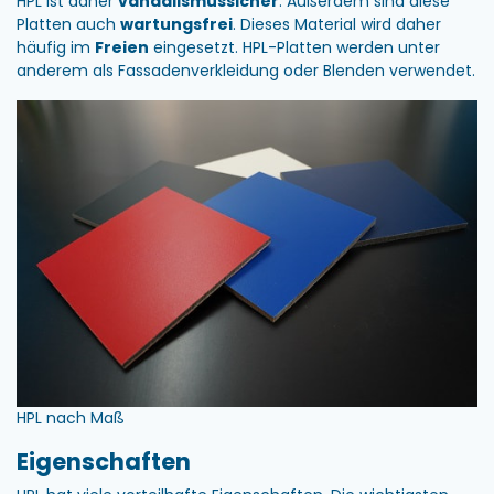
HPL ist daher
vandalismussicher
. Außerdem sind diese
Platten auch
wartungsfrei
. Dieses Material wird daher
häufig im
Freien
eingesetzt. HPL-Platten werden unter
anderem als Fassadenverkleidung oder Blenden verwendet.
HPL nach Maß
Eigenschaften