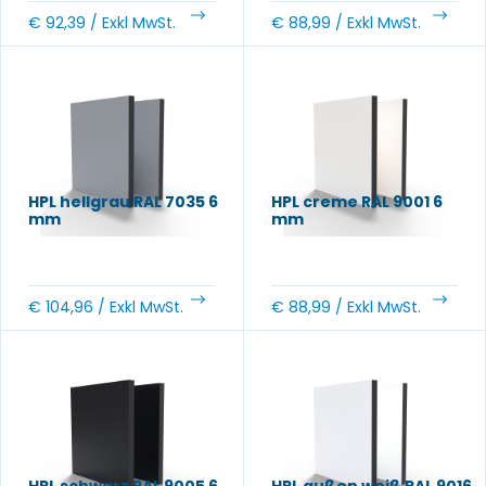
€
92,39
/ Exkl MwSt.
€
88,99
/ Exkl MwSt.
HPL hellgrau RAL 7035 6
HPL creme RAL 9001 6
mm
mm
€
104,96
/ Exkl MwSt.
€
88,99
/ Exkl MwSt.
HPL schwarz RAL 9005 6
HPL außen weiß RAL 9016