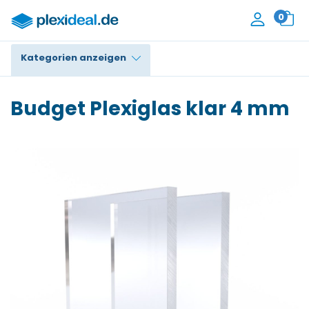
0
Kategorien anzeigen
Plexiglas®
Budget Plexiglas klar 4 mm
Polycarbonat
HPL / Trespa®
Alupanel / Dibond®
PE / Polyethylen
PVC Schaum
Zubehör
Kontakt