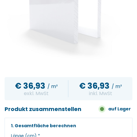
€
36,93
€
36,93
/ m²
/ m²
exkl. MwSt
inkl. MwSt
Produkt zusammenstellen
auf Lager
1. Gesamtfläche berechnen
Länge (cm)
*