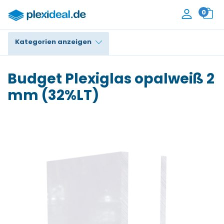
0
Kategorien anzeigen
Plexiglas®
Budget Plexiglas opalweiß 2
Polycarbonat
mm (32%LT)
HPL / Trespa®
Alupanel / Dibond®
PE / Polyethylen
PVC Schaum
Zubehör
Kontakt