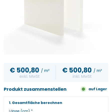
€
500,80
€
500,80
/ m²
/ m²
exkl. MwSt
inkl. MwSt
Produkt zusammenstellen
auf Lager
1. Gesamtfläche berechnen
Länge (cm)
*