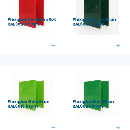
Plexiglas VerkehrsRot
Plexiglas MoosGrün
RAL3020 8 mm
RAL6005 8 mm
Plexiglas GelbGrün
Plexiglas MintGrün
RAL6018 8 mm
RAL6029 8mm