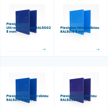
Plexiglas
Ultramarinblau RAL5002
Plexiglas Himmelblau
8 mm
RAL5015 8 mm
Plexiglas Verkehrsblau
Plexiglas Nachtblau
RAL5017 8 mm
RAL5022 8 mm