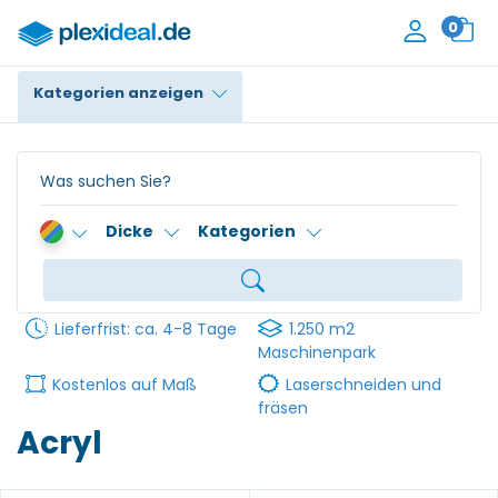
0
Kategorien anzeigen
Plexiglas®
Polycarbonat
Dicke
Kategorien
HPL / Trespa®
Alupanel / Dibond®
Lieferfrist: ca. 4-8 Tage
1.250 m2
PE / Polyethylen
Maschinenpark
Kostenlos auf Maß
Laserschneiden und
PVC Schaum
fräsen
Acryl
Zubehör
Kontakt