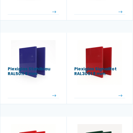
Plexiglas Stahlblau
Plexiglas SignalRot
RAL5011 8 mm
RAL3001 8 mm