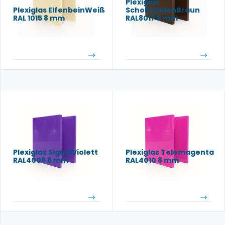
Plexiglas
Plexiglas ElfenbeinWeiß
SchokoladenBraun
RAL 1015 8 mm
RAL8017 8 mm
Plexiglas SignalViolett
Plexiglas Telemagenta
RAL4008 8 mm
RAL4010 8 mm