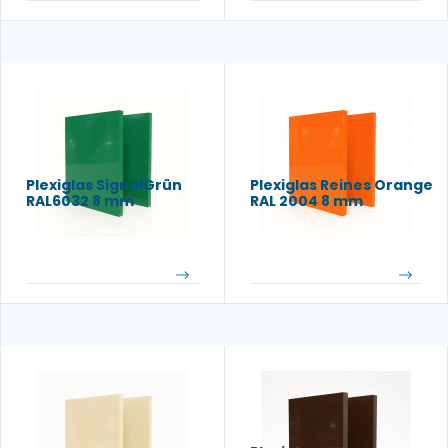
Plexiglas SignalGrün
Plexiglas Reines Orange
RAL6032 8 mm
RAL 2004 8 mm