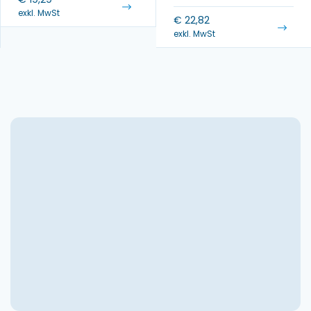
exkl. MwSt
€
22,82
exkl. MwSt