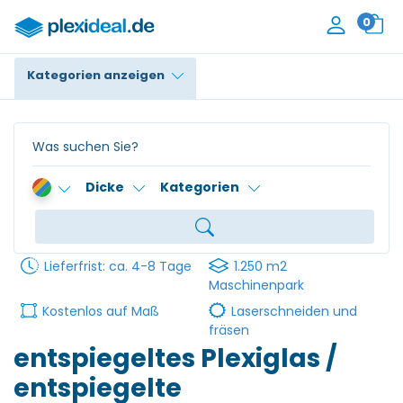
0
Kategorien anzeigen
Plexiglas®
Polycarbonat
Dicke
Kategorien
HPL / Trespa®
Alupanel / Dibond®
Lieferfrist: ca. 4-8 Tage
1.250 m2
PE / Polyethylen
Maschinenpark
Kostenlos auf Maß
Laserschneiden und
PVC Schaum
fräsen
entspiegeltes Plexiglas /
Zubehör
entspiegelte
Kontakt