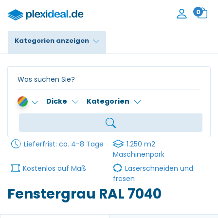
0
Kategorien anzeigen
Plexiglas®
Polycarbonat
Dicke
Kategorien
HPL / Trespa®
Alupanel / Dibond®
Lieferfrist: ca. 4-8 Tage
1.250 m2
PE / Polyethylen
Maschinenpark
Kostenlos auf Maß
Laserschneiden und
PVC Schaum
fräsen
Fenstergrau RAL 7040
Zubehör
Kontakt