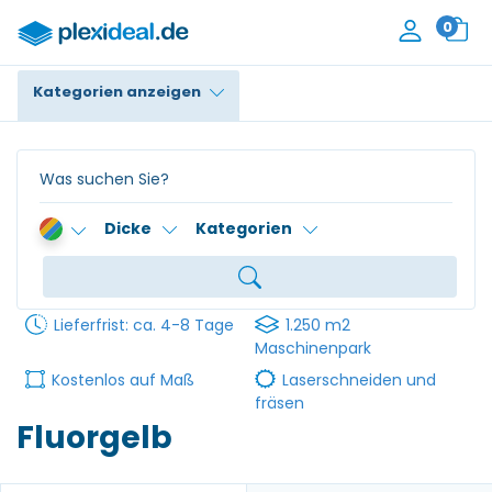
0
Kategorien anzeigen
Plexiglas®
Polycarbonat
Dicke
Kategorien
HPL / Trespa®
Alupanel / Dibond®
Lieferfrist: ca. 4-8 Tage
1.250 m2
PE / Polyethylen
Maschinenpark
Kostenlos auf Maß
Laserschneiden und
PVC Schaum
fräsen
Fluorgelb
Zubehör
Kontakt