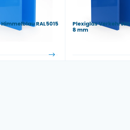
s Himmelblau RAL5015
Plexiglas Verkehrsb
8 mm