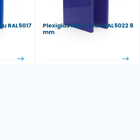
lau RAL5017
Plexiglas Nachtblau RAL5022 8
mm