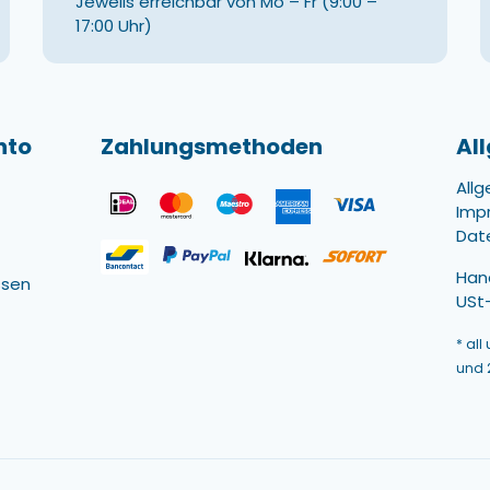
Jeweils erreichbar von Mo – Fr (9:00 –
17:00 Uhr)
nto
Zahlungsmethoden
Al
All
Imp
Dat
Han
ssen
USt-
* all
und 2