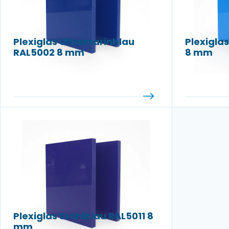
Plexiglas Ultramarinblau
Plexigla
RAL5002 8 mm
8 mm
Plexiglas Stahlblau RAL5011 8
mm