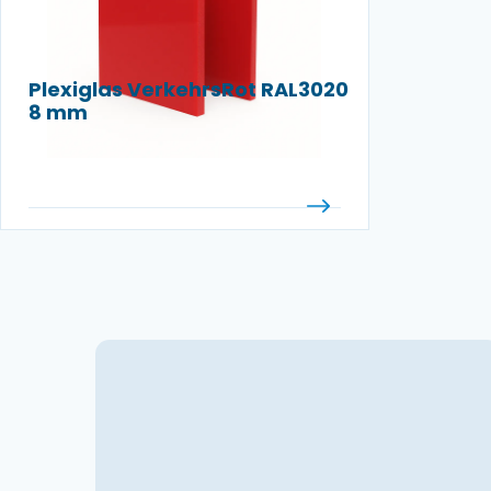
Plexiglas VerkehrsRot RAL3020
8 mm