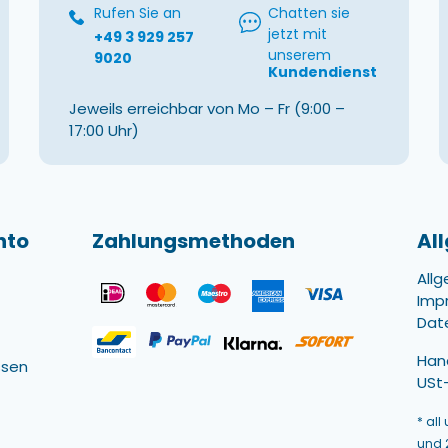
Rufen Sie an
Chatten sie
jetzt mit
+49 3 929 257
unserem
9020
Kundendienst
Jeweils erreichbar von Mo – Fr (9:00 –
17:00 Uhr)
nto
Zahlungsmethoden
Al
All
Imp
Dat
Han
ssen
USt-
* all
und 2