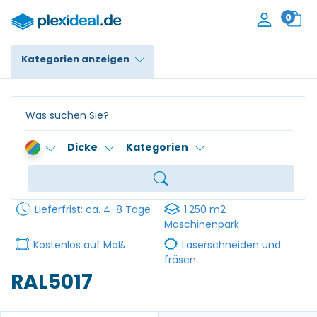
0
Kategorien anzeigen
Plexiglas®
Polycarbonat
Dicke
Kategorien
HPL / Trespa®
Alupanel / Dibond®
Lieferfrist: ca. 4-8 Tage
1.250 m2
PE / Polyethylen
Maschinenpark
Kostenlos auf Maß
Laserschneiden und
PVC Schaum
fräsen
RAL5017
Zubehör
Kontakt