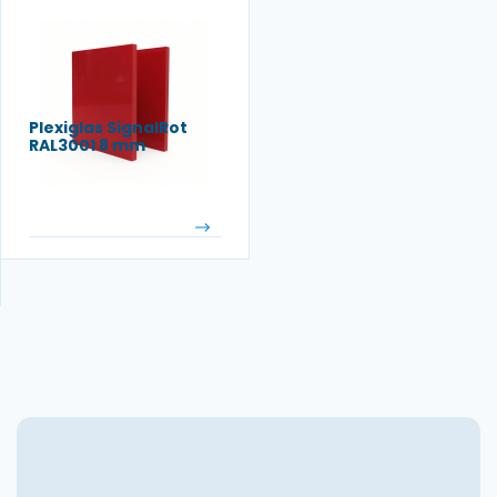
Plexiglas SignalRot
RAL3001 8 mm