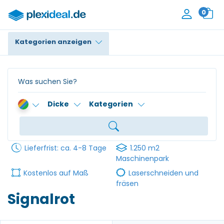
0
Kategorien anzeigen
Plexiglas®
Polycarbonat
Dicke
Kategorien
HPL / Trespa®
Alupanel / Dibond®
Lieferfrist: ca. 4-8 Tage
1.250 m2
PE / Polyethylen
Maschinenpark
Kostenlos auf Maß
Laserschneiden und
PVC Schaum
fräsen
Signalrot
Zubehör
Kontakt