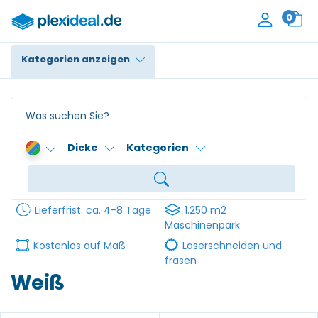
0
Kategorien anzeigen
Plexiglas®
Polycarbonat
Dicke
Kategorien
HPL / Trespa®
Alupanel / Dibond®
Lieferfrist: ca. 4-8 Tage
1.250 m2
PE / Polyethylen
Maschinenpark
Kostenlos auf Maß
Laserschneiden und
PVC Schaum
fräsen
Weiß
Zubehör
Kontakt