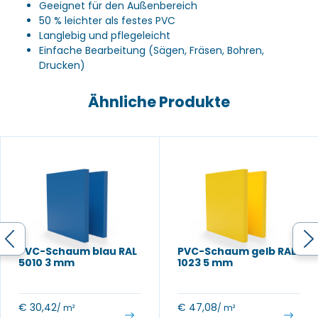
Geeignet für den Außenbereich
50 % leichter als festes PVC
Langlebig und pflegeleicht
Einfache Bearbeitung (Sägen, Fräsen, Bohren,
Drucken)
Ähnliche Produkte
PVC-Schaum blau RAL
PVC-Schaum gelb RAL
5010 3 mm
1023 5 mm
€
30,42
€
47,08
/ m²
/ m²