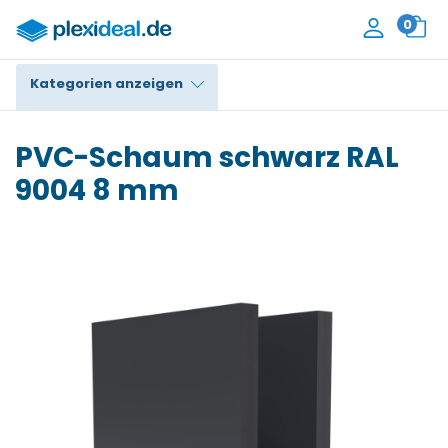
0
Kategorien anzeigen
Plexiglas®
PVC-Schaum schwarz RAL
Polycarbonat
9004 8 mm
HPL / Trespa®
Alupanel / Dibond®
PE / Polyethylen
PVC Schaum
Zubehör
Kontakt