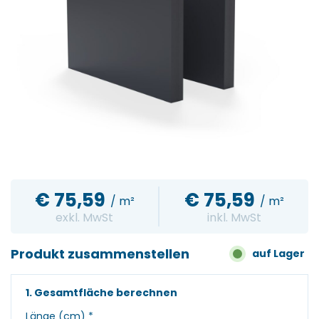
€
75,59
€
75,59
/ m²
/ m²
exkl. MwSt
inkl. MwSt
Produkt zusammenstellen
auf Lager
1. Gesamtfläche berechnen
Länge (cm)
*