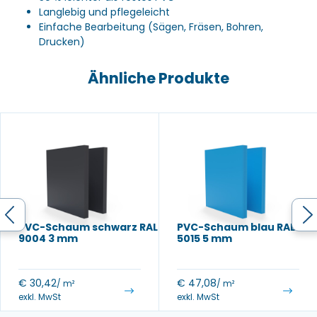
Langlebig und pflegeleicht
Einfache Bearbeitung (Sägen, Fräsen, Bohren,
Drucken)
Ähnliche Produkte
PVC-Schaum schwarz RAL
PVC-Schaum blau RAL
9004 3 mm
5015 5 mm
€
30,42
€
47,08
/ m²
/ m²
exkl. MwSt
exkl. MwSt