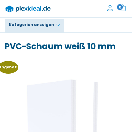
0
Kategorien anzeigen
Plexiglas®
PVC-Schaum weiß 10 mm
Polycarbonat
HPL / Trespa®
Angebot!
Alupanel / Dibond®
PE / Polyethylen
PVC Schaum
Zubehör
Kontakt