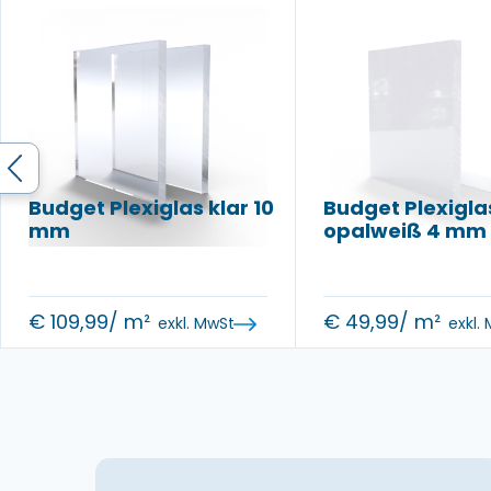
Budget Plexiglas klar 10
Budget Plexigla
mm
opalweiß 4 mm
€
109,99
/ m²
€
49,99
/ m²
exkl. MwSt
exkl.