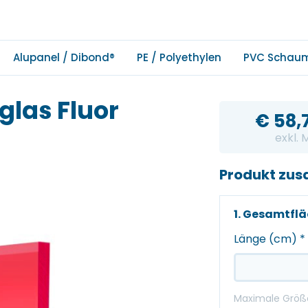
Alupanel / Dibond®
PE / Polyethylen
PVC Schau
glas Fluor
€
58,
exkl.
Produkt zu
1. Gesamtfl
Länge (cm)
*
Maximale Größe