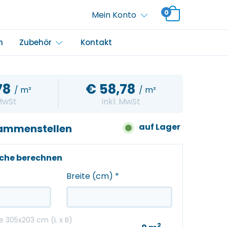
0
Mein Konto
m
Zubehör
Kontakt
78
€
58,78
/ m²
/ m²
 MwSt
inkl. MwSt
auf Lager
sammenstellen
äche berechnen
Breite (cm)
*
 305x203 cm (L x B)
2