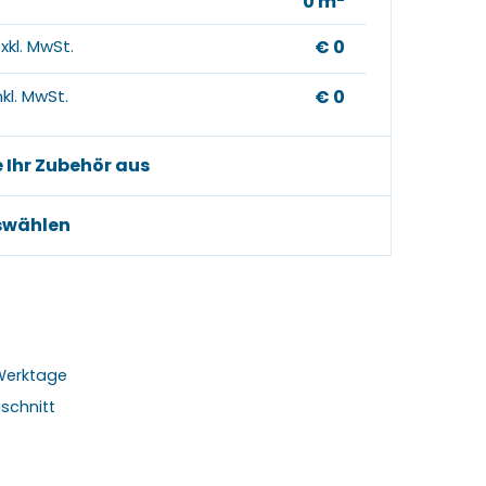
0
m
xkl. MwSt.
€ 0
kl. MwSt.
€ 0
e Ihr Zubehör aus
swählen
 Werktage
schnitt