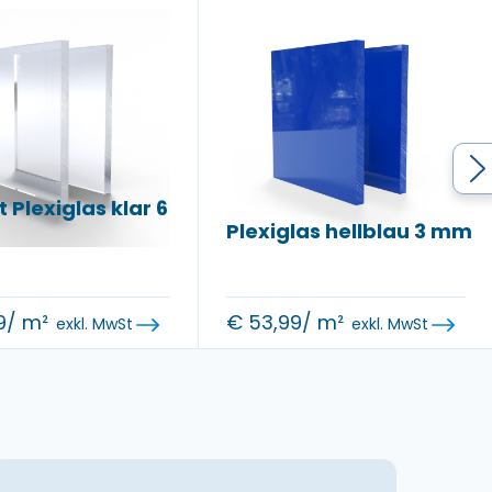
 Plexiglas klar 6
Plexiglas hellblau 3 mm
9
/ m²
€
53,99
/ m²
exkl. MwSt
exkl. MwSt