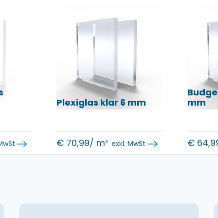
s
Budget
Plexiglas klar 6 mm
mm
€
70,99
/ m²
€
64,9
 MwSt
exkl. MwSt