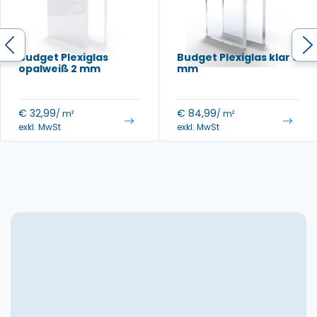
Budget Plexiglas
Budget Plexiglas klar 8
opalweiß 2 mm
mm
€
32,99
€
84,99
/ m²
/ m²
exkl. MwSt
exkl. MwSt