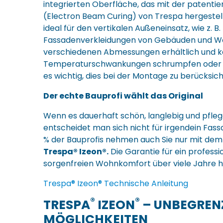
integrierten Oberfläche, das mit der patenti
(Electron Beam Curing) von Trespa hergestellt 
ideal für den vertikalen Außeneinsatz, wie z. B. 
Fassadenverkleidungen von Gebäuden und Woh
verschiedenen Abmessungen erhältlich und k
Temperaturschwankungen schrumpfen oder si
es wichtig, dies bei der Montage zu berücksich
Der echte Bauprofi wählt das Original
Wenn es dauerhaft schön, langlebig und pflegel
entscheidet man sich nicht für irgendein Fas
% der Bauprofis nehmen auch Sie nur mit dem O
Trespa® Izeon®.
Die Garantie für ein profess
sorgenfreien Wohnkomfort über viele Jahre h
Trespa® Izeon® Technische Anleitung
®
®
TRESPA
IZEON
– UNBEGREN
MÖGLICHKEITEN