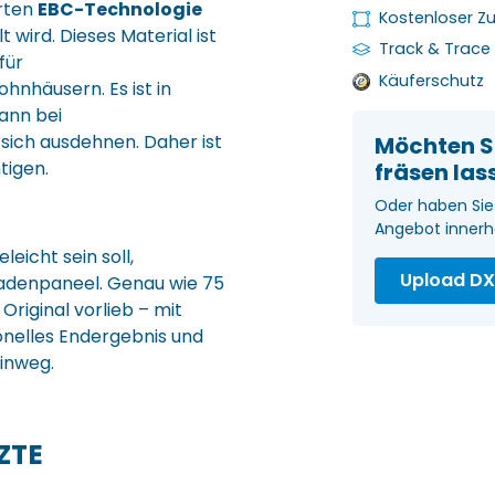
erten
EBC-Technologie
Kostenloser Zu
wird. Dieses Material ist
Track & Trace
für
Käuferschutz
nhäusern. Es ist in
ann bei
ch ausdehnen. Daher ist
Möchten S
tigen.
fräsen las
Oder haben Sie 
Angebot innerh
eicht sein soll,
Upload DXF
sadenpaneel. Genau wie 75
riginal vorlieb – mit
ionelles Endergebnis und
inweg.
ZTE