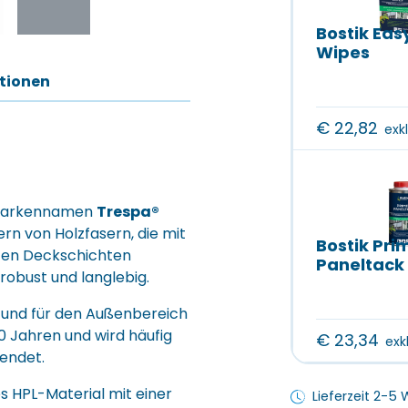
Bostik Eas
Wipes
ationen
€
22,82
exk
 Markennamen
Trespa®
rn von Holzfasern, die mit
Bostik Pri
rten Deckschichten
Paneltack
robust und langlebig.
t und für den Außenbereich
0 Jahren und wird häufig
€
23,34
exk
endet.
s HPL-Material mit einer
Lieferzeit 2-5