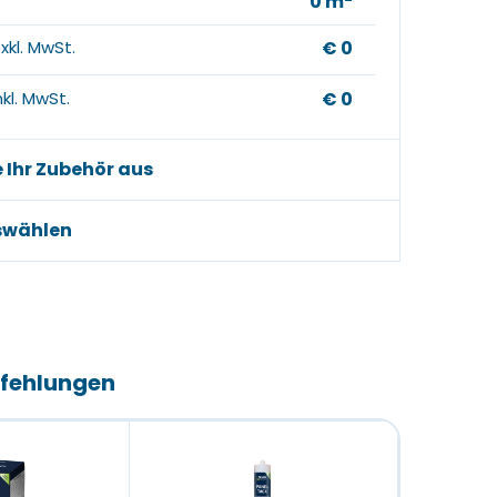
0
m
xkl. MwSt.
€ 0
kl. MwSt.
€ 0
e Ihr Zubehör aus
swählen
fehlungen