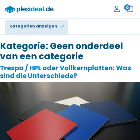
0
Kategorien anzeigen
Plexiglas®
Kategorie:
Geen onderdeel
van een categorie
Polycarbonat
Trespa / HPL oder Vollkernplatten: Was
HPL / Trespa®
sind die Unterschiede?
Alupanel / Dibond®
PE / Polyethylen
PVC Schaum
Zubehör
Kontakt