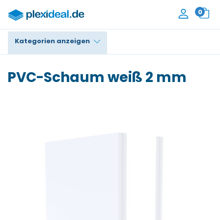
0
Kategorien anzeigen
Plexiglas®
PVC-Schaum weiß 2 mm
Polycarbonat
HPL / Trespa®
Alupanel / Dibond®
PE / Polyethylen
PVC Schaum
Zubehör
Kontakt