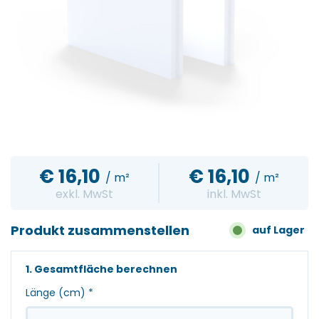
€
16,10
€
16,10
/ m²
/ m²
exkl. MwSt
inkl. MwSt
Produkt zusammenstellen
auf Lager
1. Gesamtfläche berechnen
Länge (cm)
*