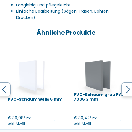
Langlebig und pflegeleicht
Einfache Bearbeitung (Sägen, Fräsen, Bohren,
Drucken)
Ähnliche Produkte
PVC-Schaum grau RAL
PVC-Schaum weiß 5 mm
7005 3 mm
€
39,98
€
30,42
/ m²
/ m²
exkl. MwSt
exkl. MwSt