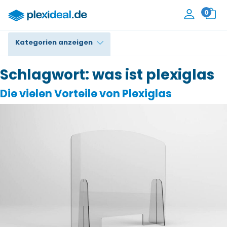
0
Kategorien anzeigen
Plexiglas®
Schlagwort:
was ist plexiglas
Die vielen Vorteile von Plexiglas
Polycarbonat
HPL / Trespa®
Alupanel / Dibond®
PE / Polyethylen
PVC Schaum
Zubehör
Kontakt