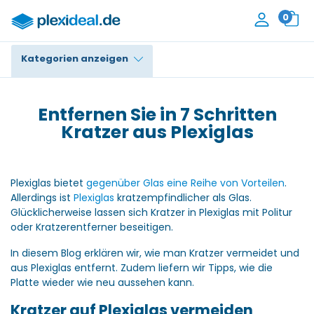
0
Kategorien anzeigen
Plexiglas®
Entfernen Sie in 7 Schritten
Polycarbonat
Kratzer aus Plexiglas
HPL / Trespa®
Plexiglas bietet
gegenüber Glas eine Reihe von Vorteilen
.
Alupanel / Dibond®
Allerdings ist
Plexiglas
kratzempfindlicher als Glas.
Glücklicherweise lassen sich Kratzer in Plexiglas mit Politur
PE / Polyethylen
oder Kratzerentferner beseitigen.
PVC Schaum
In diesem Blog erklären wir, wie man Kratzer vermeidet und
aus Plexiglas entfernt. Zudem liefern wir Tipps, wie die
Zubehör
Platte wieder wie neu aussehen kann.
Kratzer auf Plexiglas vermeiden
Kontakt