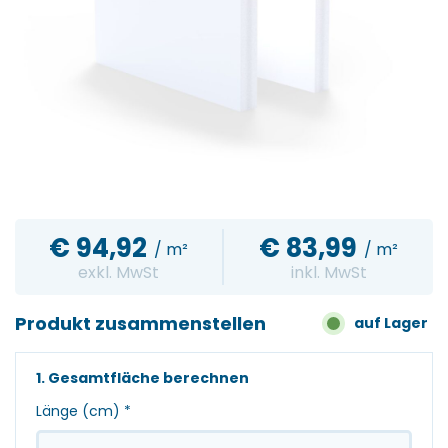
€
94,92
€
83,99
/ m²
/ m²
exkl. MwSt
inkl. MwSt
Produkt zusammenstellen
auf Lager
1. Gesamtfläche berechnen
Länge (cm)
*