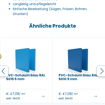
Langlebig und pflegeleicht
Einfache Bearbeitung (Sägen, Fräsen, Bohren,
Drucken)
Ähnliche Produkte
!
PVC-Schaum blau RAL
PVC-Schaum blau RAL
5015 5 mm
5010 5 mm
€
47,08
€
47,08
/ m²
/ m²
exkl. MwSt
exkl. MwSt