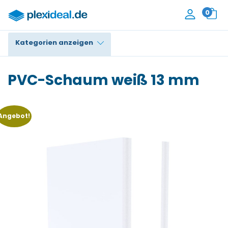
0
Kategorien anzeigen
Plexiglas®
PVC-Schaum weiß 13 mm
Polycarbonat
HPL / Trespa®
Angebot!
Alupanel / Dibond®
PE / Polyethylen
PVC Schaum
Zubehör
Kontakt